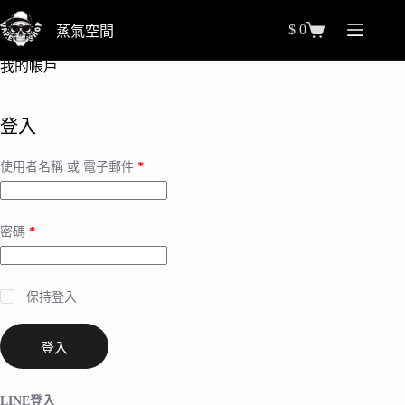
跳
$
0
蒸氣空間
至
購
主
物
我的帳戶
要
車
內
容
登入
使用者名稱 或 電子郵件
*
密碼
*
保持登入
登入
LINE登入