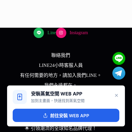
Line
Instagram
聯絡我們
LINE24小時客服人員
有任何需要的地方，請加入我們LINE。
我們永遠都在。
安裝蒸氣空間 WEB APP
×
下單完成後約2-3天抵達指定超商。
加到主畫面，快速找到蒸氣空間
相關合作內容請洽談：Telegream
前往安裝 WEB APP
蒸氣空間
🌟 引領潮流的全球知名品牌代理！