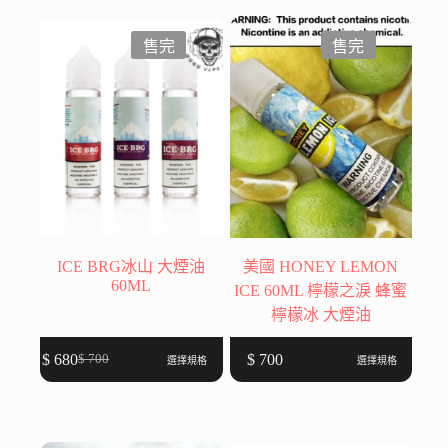
多
種
售完
售完
款
式。
可
在
產
品
頁
面
選
ICE BRG冰山 大煙油
美國 HONEY LEMON
擇
60ML
ICE 60ML 檸檬之淚 蜂蜜
選
檸檬冰 大煙油
項
此
此
$
680
$
700
$
700
選擇規格
選擇規格
原
目
產
產
始
前
品
品
價
價
有
有
格：
格：
多
多