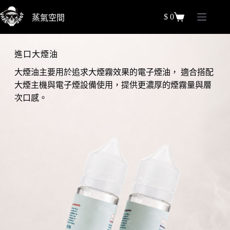
跳
$
0
蒸氣空間
至
購
主
物
要
車
進口大煙油
內
容
大煙油主要用於追求大煙霧效果的電子煙油， 適合搭配
大煙主機與電子煙設備使用，提供更濃厚的煙霧量與層
次口感。