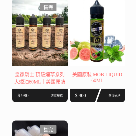
$ 700。
$ 680。
種
種
售完
款
款
式。
式。
可
可
在
在
產
產
品
品
頁
頁
面
面
選
選
皇家騎士 頂級煙草系列
美國原裝 MOB LIQUID
擇
擇
60ML
大煙油60ML｜美國原裝
選
選
此
此
項
項
$
980
$
900
選擇規格
選擇規格
產
產
品
品
有
有
多
多
種
種
售完