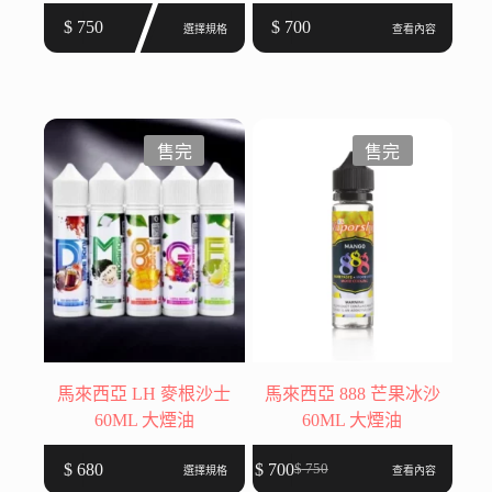
此
$
750
$
700
選擇規格
查看內容
產
品
有
多
種
售完
售完
款
式。
可
在
產
品
頁
面
選
馬來西亞 LH 麥根沙士
馬來西亞 888 芒果冰沙
擇
60ML 大煙油
60ML 大煙油
選
此
項
$
680
$
700
$
750
選擇規格
查看內容
原
目
產