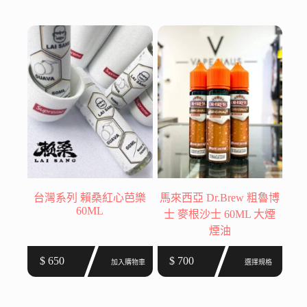
有
有
多
多
種
種
款
款
式。
式。
可
可
在
在
產
產
品
品
頁
頁
面
面
選
選
台灣系列 賴桑紅心芭樂
馬來西亞 Dr.Brew 粗魯博
擇
擇
60ML
士 麥根沙士 60ML 大煙
選
選
煙油
項
項
此
$
650
$
700
加入購物車
選擇規格
產
品
有