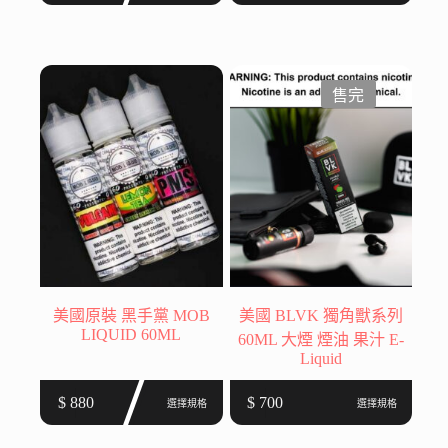
品
品
有
有
多
多
種
種
售完
款
款
式。
式。
可
可
在
在
產
產
品
品
頁
頁
面
面
選
選
美國原裝 黑手黨 MOB
美國 BLVK 獨角獸系列
擇
擇
LIQUID 60ML
60ML 大煙 煙油 果汁 E-
選
選
Liquid
項
項
此
此
$
880
$
700
選擇規格
選擇規格
產
產
品
品