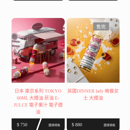
始
前
品
價
價
有
格：
格：
多
$ 750。
$ 700。
種
售完
款
式。
可
在
產
品
頁
面
選
日本 東京系列 TOKYO
英國DINNER lady 晚餐女
擇
60ML 大煙油 菸油 E-
士 大煙油
選
JULCE 電子果汁 電子煙
項
油
此
此
$
750
$
880
選擇規格
選擇規格
產
產