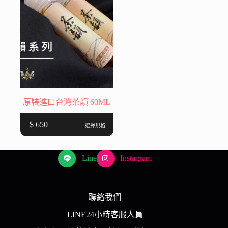
款
款
式。
式。
可
可
在
在
產
產
品
品
頁
頁
面
面
選
選
原裝進口台灣茶韻 60ML
擇
擇
此
選
選
$
650
選擇規格
產
項
項
品
有
Line
Instagram
多
種
款
聯絡我們
式。
LINE24小時客服人員
可